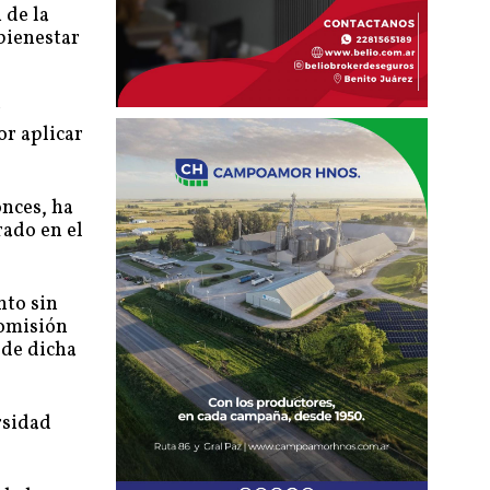
 de la
 bienestar
r
or aplicar
onces, ha
rado en el
nto sin
Comisión
 de dicha
rsidad