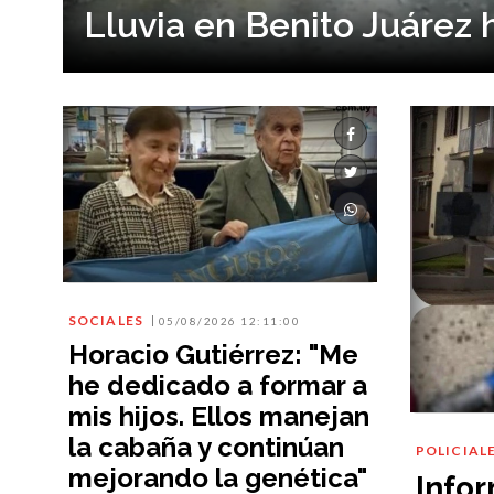
Lluvia en Benito Juárez 
SOCIALES
05/08/2026 12:11:00
Horacio Gutiérrez: "Me
he dedicado a formar a
mis hijos. Ellos manejan
la cabaña y continúan
POLICIAL
mejorando la genética"
Info