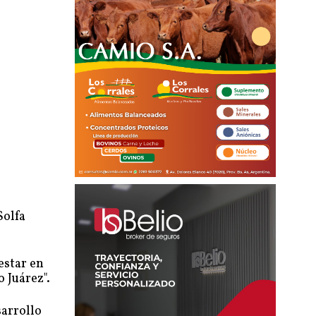
Solfa
estar en
 Juárez".
sarrollo