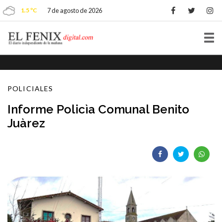
1.5 ºC
7 de agosto de 2026
Tog
nav
POLICIALES
Informe Policìa Comunal Benito
Juàrez