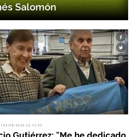
Inés Salomón
05/08/2026 12:11:00
io Gutiérrez: "Me he dedicado