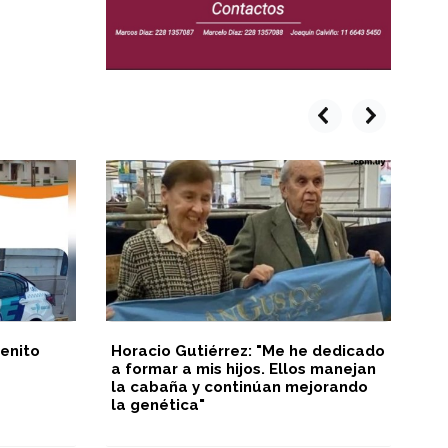
prev
next
enito
Horacio Gutiérrez: "Me he dedicado
In
a formar a mis hijos. Ellos manejan
Ju
la cabaña y continúan mejorando
la genética"