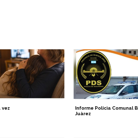
a vez
Informe Policìa Comunal B
Juàrez