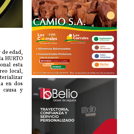
 de edad,
lada HURTO
onal esta
eo local,
erializar
na en dos
e causa y