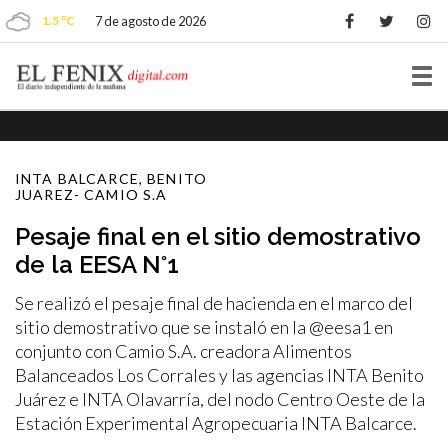
1.5 ºC
7 de agosto de 2026
Tog
nav
INTA BALCARCE, BENITO
JUAREZ- CAMIO S.A
Pesaje final en el sitio demostrativo
de la EESA N°1
Se realizó el pesaje final de hacienda en el marco del
sitio demostrativo que se instaló en la @eesa1 en
conjunto con Camio S.A. creadora Alimentos
Balanceados Los Corrales y las agencias INTA Benito
Juárez e INTA Olavarría, del nodo Centro Oeste de la
Estación Experimental Agropecuaria INTA Balcarce.