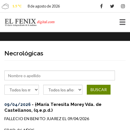
1.5 ºC
8 de agosto de 2026
Tog
nav
Necrológicas
BUSCAR
- †María Teresita Morey Vda. de
09/04/2026
Castellanos, (q.e.p.d.)
FALLECIO EN BENITO JUAREZ EL 09/04/2026