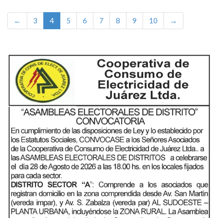
←
3
4
5
6
7
8
9
10
→