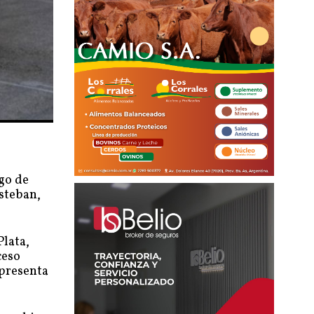
go de
steban,
Plata,
ceso
epresenta