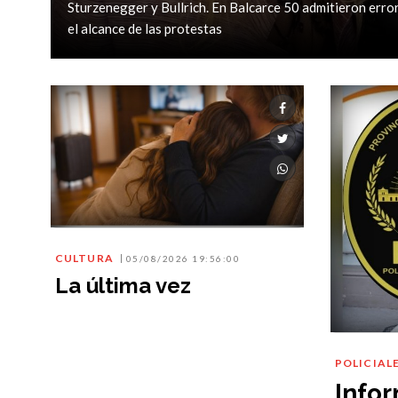
Sturzenegger y Bullrich. En Balcarce 50 admitieron error
el alcance de las protestas
CULTURA
05/08/2026 19:56:00
La última vez
POLICIAL
Info