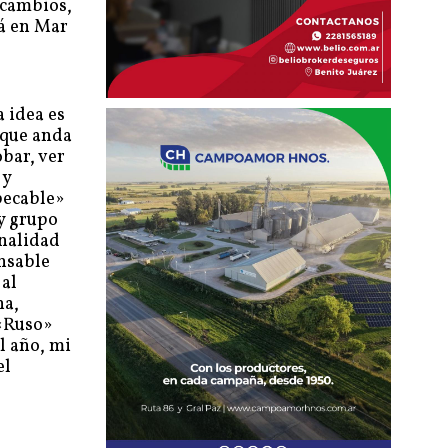
 cambios,
rá en Mar
 idea es
 que anda
obar, ver
 y
pecable»
y grupo
onalidad
ansable
 al
na,
 «Ruso»
l año, mi
el