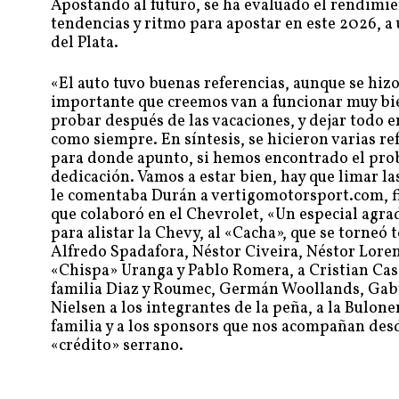
Apostando al futuro, se ha evaluado el rendimie
tendencias y ritmo para apostar en este 2026, 
del Plata.
«El auto tuvo buenas referencias, aunque se hiz
importante que creemos van a funcionar muy bie
probar después de las vacaciones, y dejar todo 
como siempre. En síntesis, se hicieron varias re
para donde apunto, si hemos encontrado el pro
dedicación. Vamos a estar bien, hay que limar la
le comentaba Durán a vertigomotorsport.com, fi
que colaboró en el Chevrolet, «Un especial agr
para alistar la Chevy, al «Cacha», que se torne
Alfredo Spadafora, Néstor Civeira, Néstor Loren
«Chispa» Uranga y Pablo Romera, a Cristian Cass
familia Diaz y Roumec, Germán Woollands, Gaby
Nielsen a los integrantes de la peña, a la Bulon
familia y a los sponsors que nos acompañan desd
«crédito» serrano.