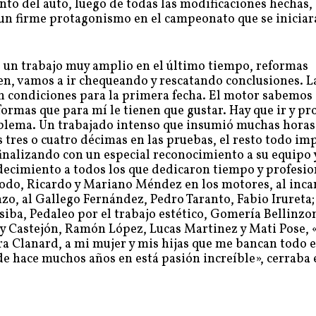
nto del auto, luego de todas las modificaciones hechas,
a un firme protagonismo en el campeonato que se inicia
o un trabajo muy amplio en el último tiempo, reformas
n, vamos a ir chequeando y rescatando conclusiones. La
en condiciones para la primera fecha. El motor sabemos
formas que para mí le tienen que gustar. Hay que ir y pr
blema. Un trabajado intenso que insumió muchas horas
s tres o cuatro décimas en las pruebas, el resto todo im
nalizando con un especial reconocimiento a su equipo 
adecimiento a todos los que dedicaron tiempo y profesi
ó todo, Ricardo y Mariano Méndez en los motores, al inc
zo, al Gallego Fernández, Pedro Taranto, Fabio Irureta;
iba, Pedaleo por el trabajo estético, Gomería Bellinzo
 Castejón, Ramón López, Lucas Martinez y Mati Pose,
era Clanard, a mi mujer y mis hijas que me bancan todo e
e hace muchos años en está pasión increíble», cerraba 