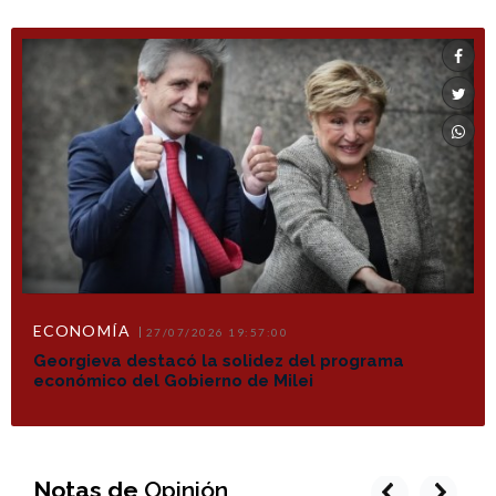
ECONOMÍA
27/07/2026 19:57:00
Georgieva destacó la solidez del programa
económico del Gobierno de Milei
Notas de
Opinión
prev
next