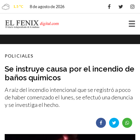
1.5 ºC
8 de agosto de 2026
Tog
nav
POLICIALES
Se instruye causa por el incendio de
baños quimicos
A raíz del incendio intencional que se registró a poco
de haber comenzado el lunes, se efectuó una denuncia
y se investiga el hecho.