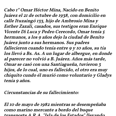
Juárez el 21 de octubre de 1938, con domicilio en
calle Ituzaingó 133, hijo de Ambrosio Mina y
Esther Zazali, casados, sus testigos eran Enrique
Vicente Di Luca y Pedro Cerecedo, Omar tenía 5
hermanos, a los 9 años dejo la ciudad de Benito
Juárez junto a sus hermanos. Sus padres
fallecieron cuando tenía entre 9 y 10 años, su tía
los llevó a Bs. As. A un lugar de albergue, en donde
al parecer no volvió a B. Juárez. Años más tarde,
Omar se casó con una Santiagueña, tuvieron 3
hijos, de lo cual, uno es fallecido, el otro era muy
chiquito cundo él murió como voluntario y Gladys
tenía 9 años.
Circunstancias de su fallecimiento:
El 10 de mayo de 1982 mientras se desempeñaba
como marino mercante a bordo del buque
transporte A.R.A. "Isla de los Estados" llevando
material bélico para soporte de las tropas
argentinas siendo atacado y hundido el buque por