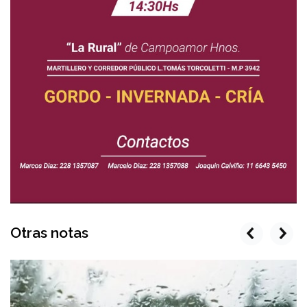
Otras notas
prev
next