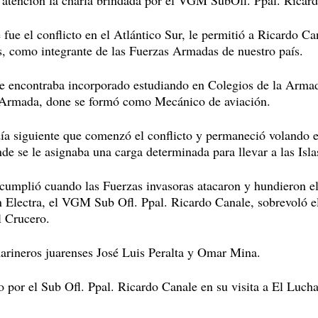
atención la charla brindada por el VGM SubOfl. Ppal. Ricar
 fue el conflicto en el Atlántico Sur, le permitió a Ricardo Ca
adas, como integrante de las Fuerzas Armadas de nuestro país.
se encontraba incorporado estudiando en Colegios de la Arma
a Armada, done se formó como Mecánico de aviación.
 día siguiente que comenzó el conflicto y permaneció volando 
e se le asignaba una carga determinada para llevar a las Isla
a cumplió cuando las Fuerzas invasoras atacaron y hundieron e
 Electra, el VGM Sub Ofl. Ppal. Ricardo Canale, sobrevoló el
l Crucero.
marineros juarenses José Luis Peralta y Omar Mina.
do por el Sub Ofl. Ppal. Ricardo Canale en su visita a El Luch