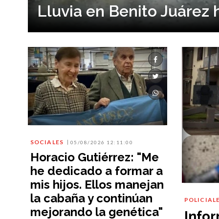
Lluvia en Benito Juárez 
SOCIALES
05/08/2026 12:11:00
Horacio Gutiérrez: "Me
he dedicado a formar a
mis hijos. Ellos manejan
la cabaña y continúan
POLICIAL
mejorando la genética"
Info