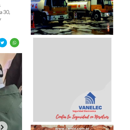
s
a 30,
y