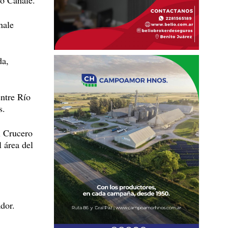
do Canale.
nale
da,
entre Río
s.
l Crucero
 área del
ador.