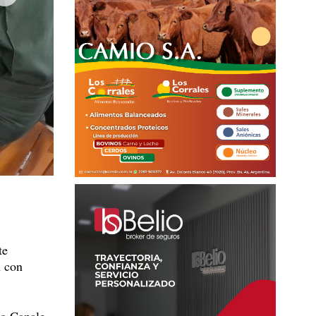
te
n con