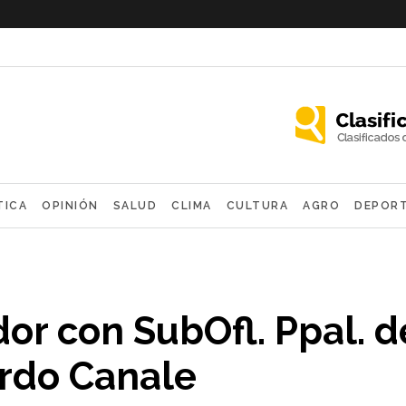
TICA
OPINIÓN
SALUD
CLIMA
CULTURA
AGRO
DEPOR
OLÓGICAS
or con SubOfl. Ppal. d
rdo Canale