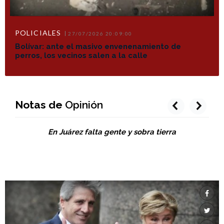
POLICIALES
27/07/2026 20:09:00
Bolívar: ante el masivo envenenamiento de
perros, los vecinos salen a la calle
Notas de
Opinión
prev
next
En Juárez falta gente y sobra tierra