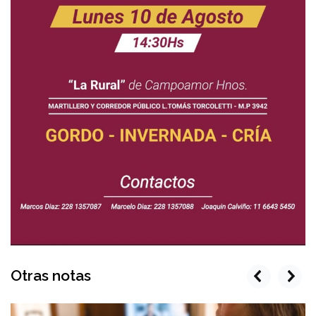
Otras notas
prev
next