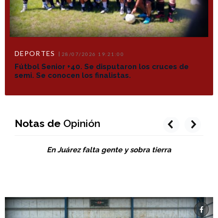
DEPORTES
28/07/2026 19:21:00
Fútbol Senior +40. Se disputaron los cruces de
semi. Se conocen los finalistas.
Notas de
Opinión
prev
next
En Juárez falta gente y sobra tierra