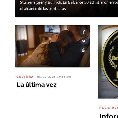
Sturzenegger y Bullrich. En Balcarce 50 admitieron error
el alcance de las protestas
CULTURA
05/08/2026 19:56:00
La última vez
POLICIAL
Info