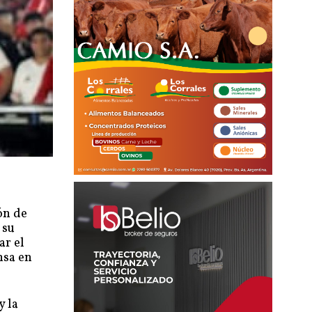
ón de
 su
ar el
nsa en
y la