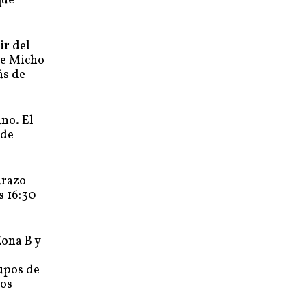
que
ir del
ue Micho
ás de
no. El
 de
arazo
s 16:30
Zona B y
upos de
ros