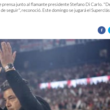
de prensa junto al flamante presidente Stefano Di Carlo. "
 de seguir", reconoció. Este domingo se jugará el Superclás