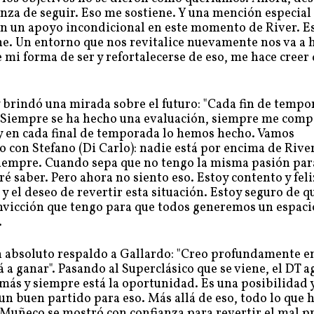
anza de seguir. Eso me sostiene. Y una mención especial
n un apoyo incondicional en este momento de River. E
ene. Un entorno que nos revitalice nuevamente nos va a 
 mi forma de ser y refortalecerse de eso, me hace creer
 brindó una mirada sobre el futuro: "Cada fin de tempo
. Siempre se ha hecho una evaluación, siempre me compo
 y en cada final de temporada lo hemos hecho. Vamos
 con Stefano (Di Carlo): nadie está por encima de River
siempre. Cuando sepa que no tengo la misma pasión par
é saber. Pero ahora no siento eso. Estoy contento y feli
y el deseo de revertir esta situación. Estoy seguro de q
nvicción que tengo para que todos generemos un espaci
.
un absoluto respaldo a Gallardo: "Creo profundamente en
 a ganar". Pasando al Superclásico que se viene, el DT a
más y siempre está la oportunidad. Es una posibilidad 
 un buen partido para eso. Más allá de eso, todo lo que
el Muñeco se mostró con confianza para revertir el mal p