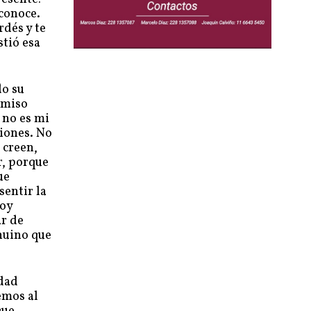
 conoce.
rdés y te
stió esa
do su
omiso
 no es mi
iones. No
 creen,
r, porque
ue
sentir la
toy
ar de
enuino que
idad
emos al