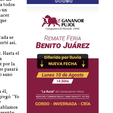
 a todos
s un
hacer
 que
rada se
rté así.
. Hasta el
a
z por la
ue pasará
o sano
 él,
gregó: "Yo
y
 hablamos
resente: