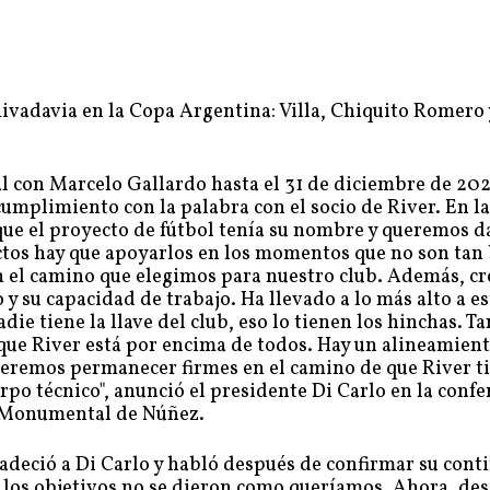
vadavia en la Copa Argentina: Villa, Chiquito Romero 
l con Marcelo Gallardo hasta el 31 de diciembre de 202
cumplimiento con la palabra con el socio de River. En la
ue el proyecto de fútbol tenía su nombre y queremos da
ctos hay que apoyarlos en los momentos que no son tan
 el camino que elegimos para nuestro club. Además, cr
 su capacidad de trabajo. Ha llevado a lo más alto a es
ie tiene la llave del club, eso lo tienen los hinchas. T
ue River está por encima de todos. Hay un alineamien
eremos permanecer firmes en el camino de que River t
rpo técnico", anunció el presidente Di Carlo en la confe
o Monumental de Núñez.
adeció a Di Carlo y habló después de confirmar su cont
los objetivos no se dieron como queríamos. Ahora, de