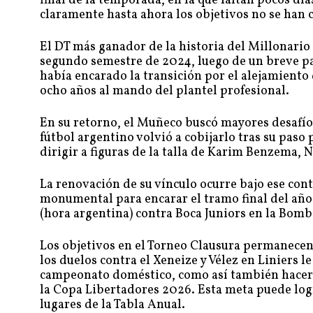
final de la temporada, en la que faltan pocos d
claramente hasta ahora los objetivos no se han 
El DT más ganador de la historia del Millonario c
segundo semestre de 2024, luego de un breve pa
había encarado la transición por el alejamient
ocho años al mando del plantel profesional.
En su retorno, el Muñeco buscó mayores desafío
fútbol argentino volvió a cobijarlo tras su paso 
dirigir a figuras de la talla de Karim Benzema, 
La renovación de su vínculo ocurre bajo ese con
monumental para encarar el tramo final del año,
(hora argentina) contra Boca Juniors en la Bom
Los objetivos en el Torneo Clausura permanecen 
los duelos contra el Xeneize y Vélez en Liniers l
campeonato doméstico, como así también hacer lo
la Copa Libertadores 2026. Esta meta puede logr
lugares de la Tabla Anual.