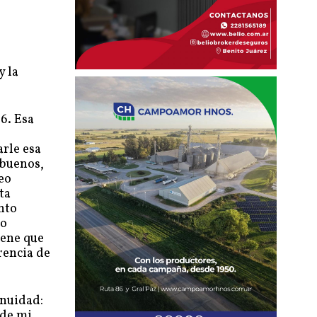
y la
6. Esa
rle esa
 buenos,
eo
ta
anto
to
iene que
rencia de
inuidad:
sde mi