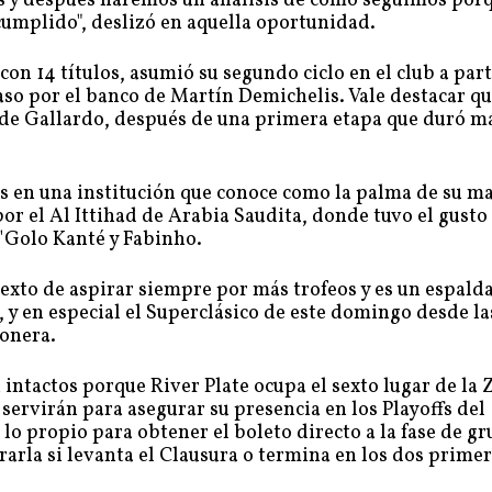
ías y después haremos un análisis de cómo seguimos por
cumplido", deslizó en aquella oportunidad.
on 14 títulos, asumió su segundo ciclo en el club a part
so por el banco de Martín Demichelis. Vale destacar q
o de Gallardo, después de una primera etapa que duró m
s en una institución que conoce como la palma de su ma
por el Al Ittihad de Arabia Saudita, donde tuvo el gusto
N'Golo Kanté y Fabinho.
texto de aspirar siempre por más trofeos y es un espald
 y en especial el Superclásico de este domingo desde la
bonera.
intactos porque River Plate ocupa el sexto lugar de la 
e servirán para asegurar su presencia en los Playoffs del
 propio para obtener el boleto directo a la fase de gr
arla si levanta el Clausura o termina en los dos prime