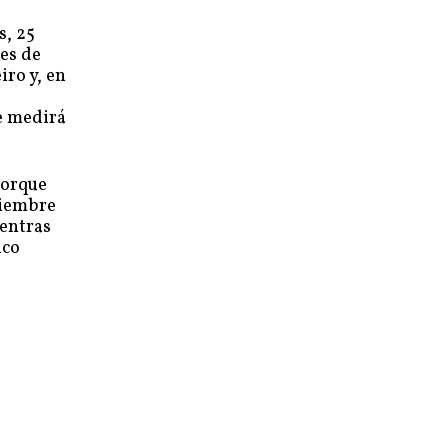
s, 25
ves de
iro y, en
se medirá
porque
tiembre
ientras
nco