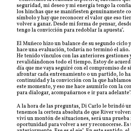
seguridad, mi deseo y mi energía tengo la confi
los hinchas que se manifiesten genuinamente co
símbolo y hay que reconocer el valor que eso ti
volver a ganar. Desde mi forma de pensar, desde
tengo la convicción para redoblar la apuesta".
El Muñeco hizo un balance de su segundo ciclo y
hace una evaluación, todavía no terminó el año
He tenido vínculos con las anteriores gestiones
revalidándonos todo el tiempo. Estoy de acuerdo
día que me vaya seguiré con el compromiso de 
afrontar cada entrenamiento o un partido, lo har
continuidad y la convicción con la que hablamos 
este momento, y eso me hace asumirlo con la co
para dialogar, acompañarnos e ir para adelante"
A la hora de las preguntas, Di Carlo le brindó 
tenemos la certeza absoluta de que River volverá
viví un montón de situaciones, será una prueba 
oportunidad para volver a ser y reconocerse. Es
anteriormente. Ese es el eje". En este sentido, 