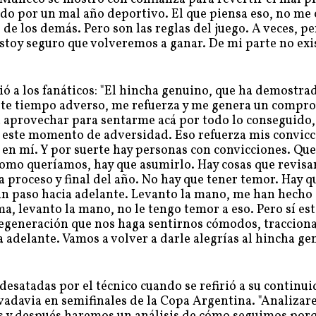
iendo por un mal año deportivo. El que piensa eso, no me
de los demás. Pero son las reglas del juego. A veces, pe
stoy seguro que volveremos a ganar. De mi parte no exi
ció a los fanáticos: "El hincha genuino, que ha demostra
este tiempo adverso, me refuerza y me genera un compr
 a aprovechar para sentarme acá por todo lo conseguido,
 este momento de adversidad. Eso refuerza mis convicc
 en mí. Y por suerte hay personas con convicciones. Que
como queríamos, hay que asumirlo. Hay cosas que revisa
a proceso y final del año. No hay que tener temor. Hay q
 un paso hacia adelante. Levanto la mano, me han hecho 
a, levanto la mano, no le tengo temor a eso. Pero sí es
egeneración que nos haga sentirnos cómodos, traccion
ia adelante. Vamos a volver a darle alegrías al hincha g
 desatadas por el técnico cuando se refirió a su continu
adavia en semifinales de la Copa Argentina. "Analizar