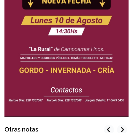
Otras notas
prev
next