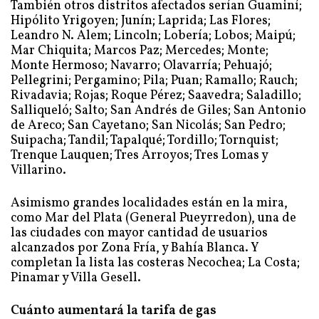
También otros distritos afectados serían Guaminí;
Hipólito Yrigoyen; Junín; Laprida; Las Flores;
Leandro N. Alem; Lincoln; Lobería; Lobos; Maipú;
Mar Chiquita; Marcos Paz; Mercedes; Monte;
Monte Hermoso; Navarro; Olavarría; Pehuajó;
Pellegrini; Pergamino; Pila; Puan; Ramallo; Rauch;
Rivadavia; Rojas; Roque Pérez; Saavedra; Saladillo;
Salliqueló; Salto; San Andrés de Giles; San Antonio
de Areco; San Cayetano; San Nicolás; San Pedro;
Suipacha; Tandil; Tapalqué; Tordillo; Tornquist;
Trenque Lauquen; Tres Arroyos; Tres Lomas y
Villarino.
Asimismo grandes localidades están en la mira,
como Mar del Plata (General Pueyrredon), una de
las ciudades con mayor cantidad de usuarios
alcanzados por Zona Fría, y Bahía Blanca. Y
completan la lista las costeras Necochea; La Costa;
Pinamar y Villa Gesell.
Cuánto aumentará la tarifa de gas