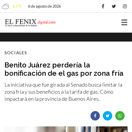
1.5 ºC
6 de agosto de 2026
Tog
nav
SOCIALES
Benito Juárez perdería la
bonificación de el gas por zona fría
La iniciativa que fue girada al Senado busca limitar la
zona fría y sus beneficios a la tarifa de gas. Cómo
impactará en la provincia de Buenos Aires.