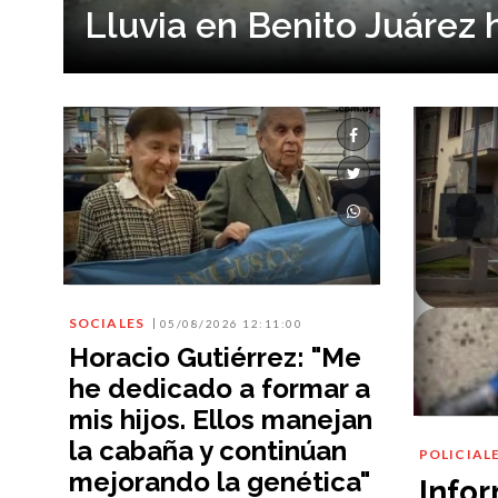
Lluvia en Benito Juárez 
SOCIALES
05/08/2026 12:11:00
Horacio Gutiérrez: "Me
he dedicado a formar a
mis hijos. Ellos manejan
la cabaña y continúan
POLICIAL
mejorando la genética"
Info