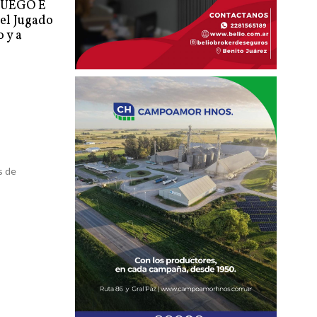
FUEGO E
el Jugado
 y a
s de