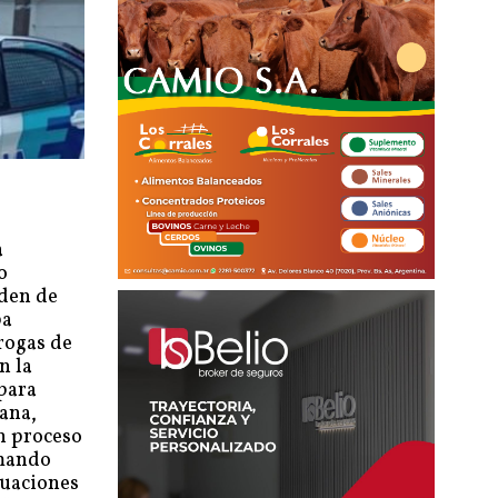
a
o
rden de
ba
rogas de
n la
 para
uana,
n proceso
umando
tuaciones