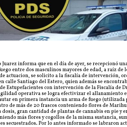
 Juarez informa que en el día de ayer, se recepcionó un
ego entre dos masculinos mayores de edad, a raíz de l
e actuacion, se solicito a la fiscalía de intervención, o
 en calle Santiago del Estero, quien además se encontra
de Estupefacientes con intervención de la Fiscalía de D
 agilidad operativa se logra efectivizar el allanamiento e
autar en primera instancia un arma de fuego (utilizada
estro de más de 20 frascos conteniendo flores de Marih
dosis, gran cantidad de plantas de cannabis en pie y e
eniendo más flores y cogollos de la misma sustancia, s
tes secuestrados. Por lo antes informado se labraron ac