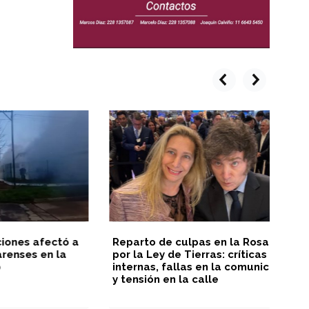
prev
next
afectó a
Reparto de culpas en la Rosada
Fa
 en la
por la Ley de Tierras: críticas
internas, fallas en la comunicación
y tensión en la calle