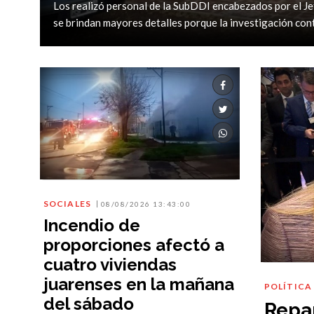
Los realizó personal de la SubDDI encabezados por el Jef
se brindan mayores detalles porque la investigación cont
SOCIALES
08/08/2026 13:43:00
Incendio de
proporciones afectó a
cuatro viviendas
juarenses en la mañana
POLÍTICA
del sábado
Repar