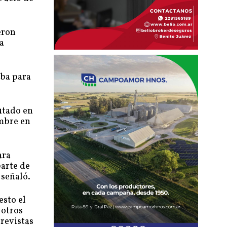
eron
a
aba para
utado en
ombre en
ara
parte de
 señaló.
esto el
 otros
previstas