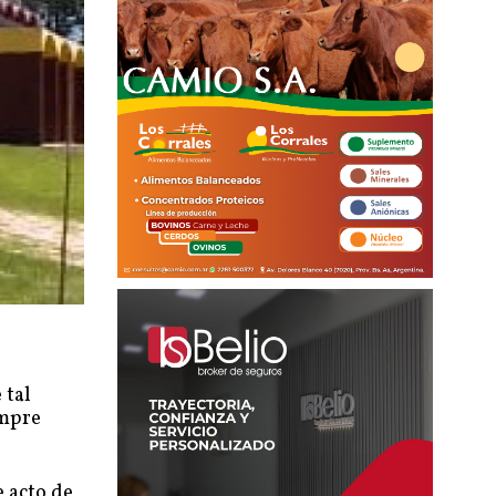
 tal
empre
e acto de