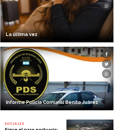
La última vez
Informe Policìa Comunal Benito Juàrez
SOCIALES
Sigue el paro portuario: