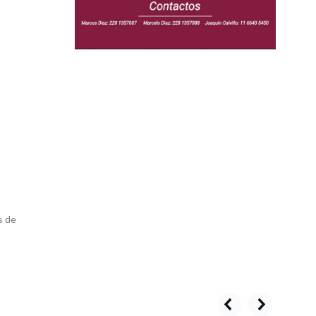
s de
prev
next