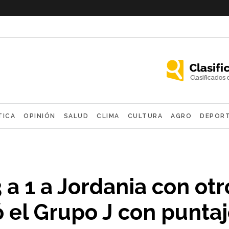
TICA
OPINIÓN
SALUD
CLIMA
CULTURA
AGRO
DEPOR
OLÓGICAS
 a 1 a Jordania con otr
ó el Grupo J con punta