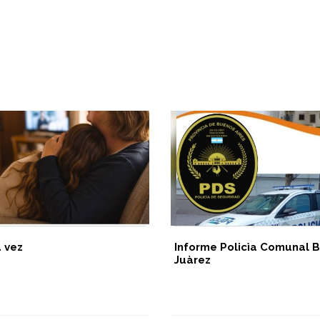
a vez
Informe Policìa Comunal B
Juàrez