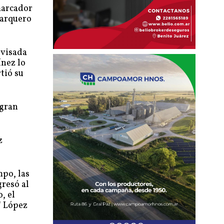
marcador
 arquero
evisada
ínez lo
tió su
 gran
z
mpo, las
gresó al
, el
" López