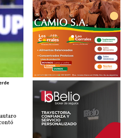
Verde
Lautaro
scontó