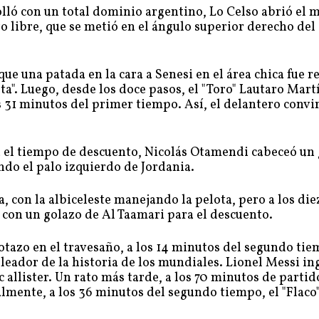
lló con un total dominio argentino, Lo Celso abrió el 
o libre, que se metió en el ángulo superior derecho del
e una patada en la cara a Senesi en el área chica fue r
ta". Luego, desde los doce pasos, el "Toro" Lautaro Mart
s 31 minutos del primer tiempo. Así, el delantero convir
ía el tiempo de descuento, Nicolás Otamendi cabeceó un
ndo el palo izquierdo de Jordania.
con la albiceleste manejando la pelota, pero a los die
con un golazo de Al Taamari para el descuento.
otazo en el travesaño, a los 14 minutos del segundo tie
eador de la historia de los mundiales. Lionel Messi in
allister. Un rato más tarde, a los 70 minutos de partido
lmente, a los 36 minutos del segundo tiempo, el "Flaco