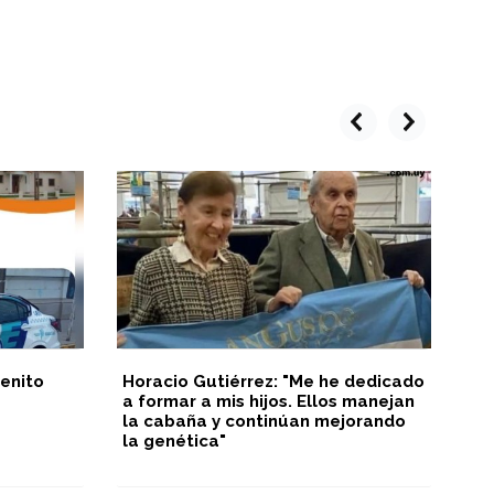
prev
next
enito
Horacio Gutiérrez: "Me he dedicado
In
a formar a mis hijos. Ellos manejan
Ju
la cabaña y continúan mejorando
la genética"