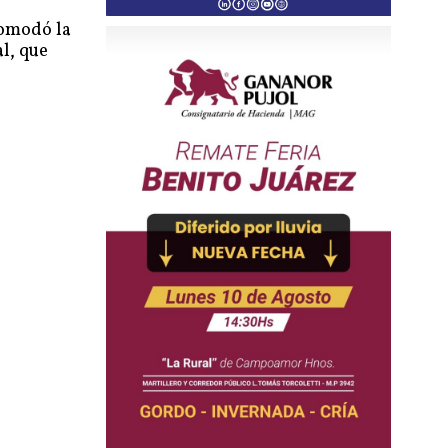
comodó la
al, que