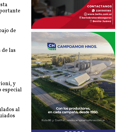
esta
mportante
bajo de
 de las
ioni, y
 especial
ulados al
guiados