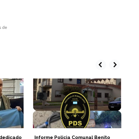
s de
prev
next
 dedicado
Informe Policìa Comunal Benito
Si