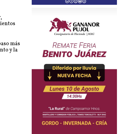
,
mientos
 paso más
nto y la