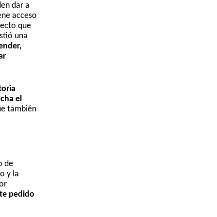
den dar a
iene acceso
yecto que
stió una
ender,
ar
toria
acha el
que también
o de
o y la
or
te pedido