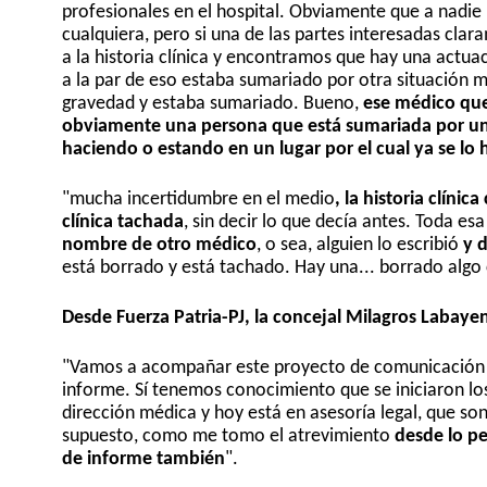
profesionales en el hospital. Obviamente que a nadie 
cualquiera, pero si una de las partes interesadas cla
a la historia clínica y encontramos que hay una act
a la par de eso estaba sumariado por otra situación m
gravedad y estaba sumariado. Bueno,
ese médico que
obviamente una persona que está sumariada por una c
haciendo o estando en un lugar por el cual ya se lo
"mucha incertidumbre en el medio
, la historia clíni
clínica tachada
, sin decir lo que decía antes. Toda e
nombre de otro médico
, o sea, alguien lo escribió
y 
está borrado y está tachado. Hay una... borrado algo 
Desde Fuerza Patria-PJ, la concejal Milagros Labay
"Vamos a acompañar este proyecto de comunicación y 
informe. Sí tenemos conocimiento que se iniciaron lo
dirección médica y hoy está en asesoría legal, que s
supuesto, como me tomo el atrevimiento
desde lo p
de informe también
".