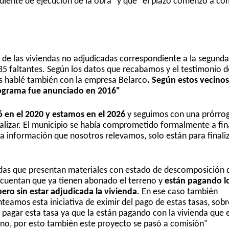
ndiente de ejecución de la obra" y que "el plazo comenzó a c
de las viviendas no adjudicadas correspondiente a la segunda
35 faltantes. Según los datos que recabamos y el testimonio d
s hablé también con la empresa Belarco
. Según estos vecinos
programa fue anunciado en 2016"
dó en el 2020 y estamos en el 2026
y seguimos con una prórro
alizar. El municipio se había comprometido formalmente a fina
a información que nosotros relevamos, solo están para finaliz
ndas que presentan materiales con estado de descomposición 
 cuentan que ya tienen abonado el terreno y
están pagando l
 pero sin estar adjudicada la vivienda
. En ese caso también
eamos esta iniciativa de eximir del pago de estas tasas, sobr
 pagar esta tasa ya que la están pagando con la vivienda que 
ueno, por esto también este proyecto se pasó a comisión"