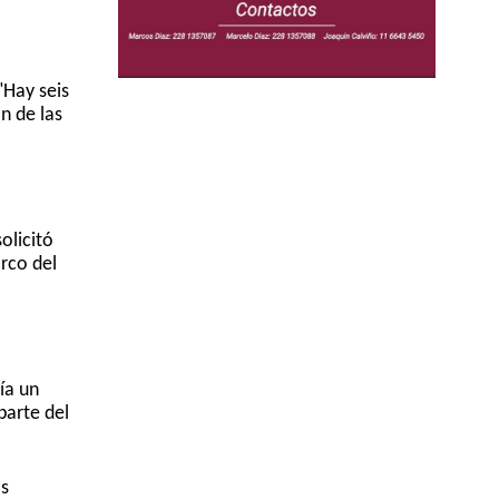
"Hay seis
n de las
olicitó
rco del
ía un
parte del
os