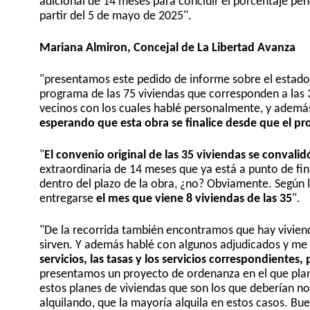
adicional de 14 meses para concluir el porcentaje pe
partir del 5 de mayo de 2025".
Mariana Almiron, Concejal de La Libertad Avanza
"presentamos este pedido de informe sobre el estado 
programa de las 75 viviendas que corresponden a las 
vecinos con los cuales hablé personalmente, y ademá
esperando que esta obra se finalice desde que el 
"
El convenio original de las 35 viviendas se convali
extraordinaria de 14 meses que ya está a punto de fin
dentro del plazo de la obra, ¿no? Obviamente. Según l
entregarse
el mes que viene 8 viviendas de las 35
".
"De la recorrida también encontramos que hay vivie
sirven. Y además hablé con algunos adjudicados y me
servicios, las tasas y los servicios correspondientes,
presentamos un proyecto de ordenanza en el que plant
estos planes de viviendas que son los que deberían no
alquilando, que la mayoría alquila en estos casos. B