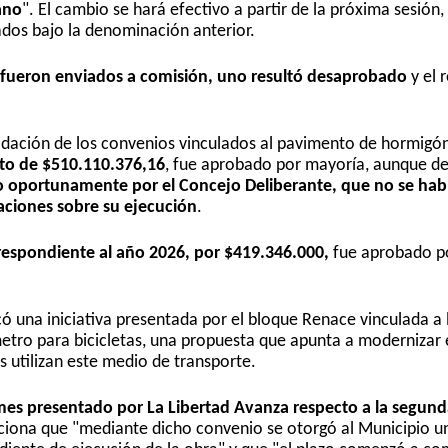
ano
". El cambio se hará efectivo a partir de la próxima sesión,
ados bajo la denominación anterior.
14 fueron enviados a comisión, uno resultó desaprobado
y el 
lidación de los convenios vinculados al pavimento de hormigón
to de $510.110.376,16
, fue aprobado por mayoría, aunque d
o oportunamente por el Concejo Deliberante, que no se hab
aciones sobre su ejecución
.
espondiente al año 2026, por $419.346.000,
fue aprobado p
 una iniciativa presentada por el bloque Renace vinculada a 
tro para bicicletas, una propuesta que apunta a modernizar 
 utilizan este medio de transporte.
mes presentado por La Libertad Avanza respecto a la segun
iona que "mediante dicho convenio se otorgó al Municipio u