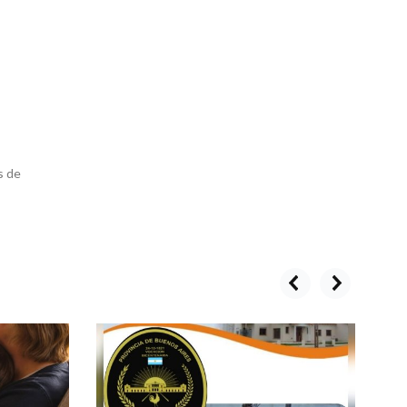
s de
prev
next