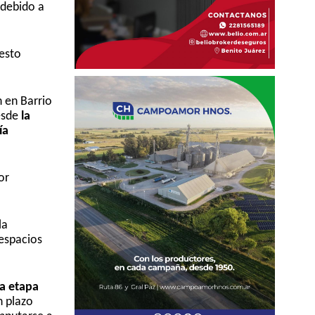
 debido a
resto
 en Barrio
esde
la
ía
or
la
espacios
da etapa
n plazo