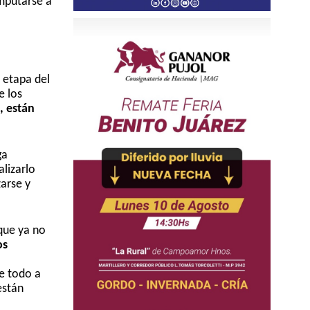
omputarse a
 etapa del
e los
, están
ga
lizarlo
arse y
que ya no
os
e todo a
están