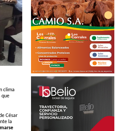
n clima
s que
 de César
nte la
amarse