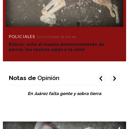
POLICIALES
27/07/2026 20:09:00
Bolívar: ante el masivo envenenamiento de
perros, los vecinos salen a la calle
Notas de
Opinión
prev
next
En Juárez falta gente y sobra tierra