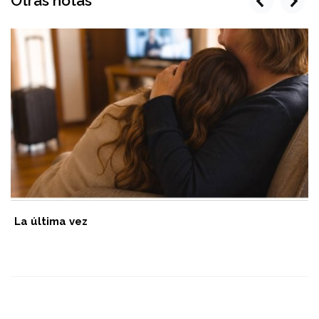
Otras notas
prev
next
La última vez