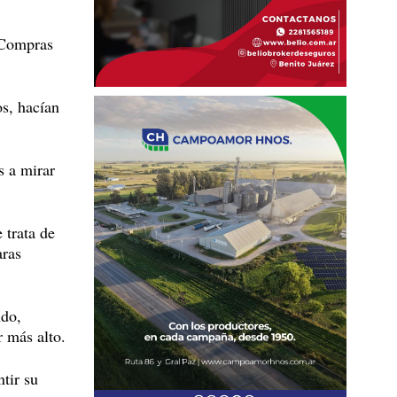
e Compras
os, hacían
s a mirar
 trata de
aras
ndo,
r más alto.
tir su