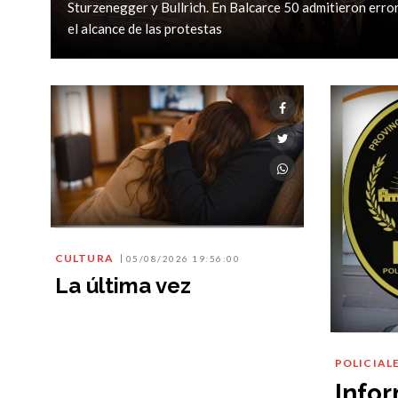
Sturzenegger y Bullrich. En Balcarce 50 admitieron error
el alcance de las protestas
CULTURA
05/08/2026 19:56:00
La última vez
POLICIAL
Info