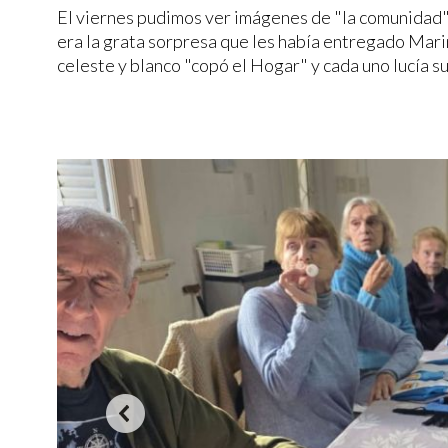
El viernes pudimos ver imágenes de "la comunidad"
era la grata sorpresa que les había entregado Marin
celeste y blanco "copó el Hogar" y cada uno lucía s