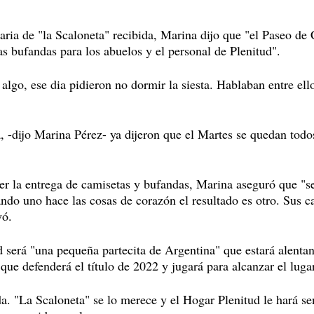
aria de "la Scaloneta" recibida, Marina dijo que "el Paseo d
as bufandas para los abuelos y el personal de Plenitud".
e algo, ese dia pidieron no dormir la siesta. Hablaban entre ell
a, -dijo Marina Pérez- ya dijeron que el Martes se quedan todo
r la entrega de camisetas y bufandas, Marina aseguró que "se
do uno hace las cosas de corazón el resultado es otro. Sus c
yó.
 será "una pequeña partecita de Argentina" que estará alenta
 que defenderá el título de 2022 y jugará para alcanzar el luga
a. "La Scaloneta" se lo merece y el Hogar Plenitud le hará sen