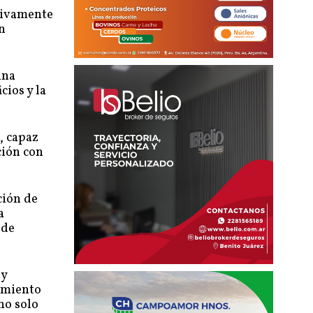
ctivamente
en
una
cios y la
, capaz
ción con
ción de
a
 de
 y
namiento
no solo