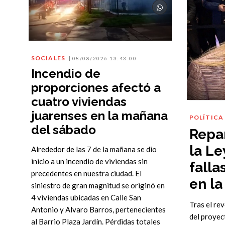
SOCIALES
08/08/2026 13:43:00
Incendio de
proporciones afectó a
cuatro viviendas
juarenses en la mañana
POLÍTICA
del sábado
Repar
la Le
Alrededor de las 7 de la mañana se dio
inicio a un incendio de viviendas sin
falla
precedentes en nuestra ciudad. El
en la
siniestro de gran magnitud se originó en
4 viviendas ubicadas en Calle San
Tras el rev
Antonio y Alvaro Barros, pertenecientes
del proyec
al Barrio Plaza Jardín. Pérdidas totales