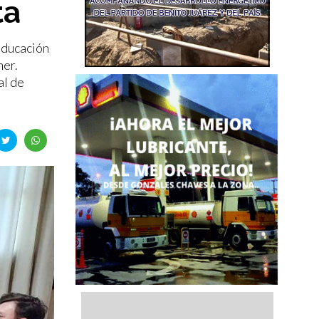
ta
 Educación
ner.
al de