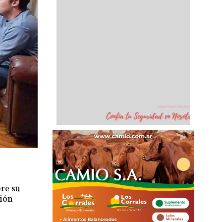
bre su
ción