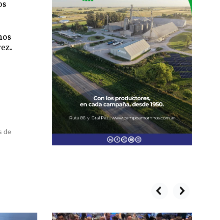
os
mos
rez.
s de
prev
next