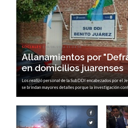
SOCIALES
08/08/2026 21:34:00
Allanamientos por "Defr
en domicilios juarenses
Los realizó personal de la SubDDI encabezados por el Jef
se brindan mayores detalles porque la investigación cont