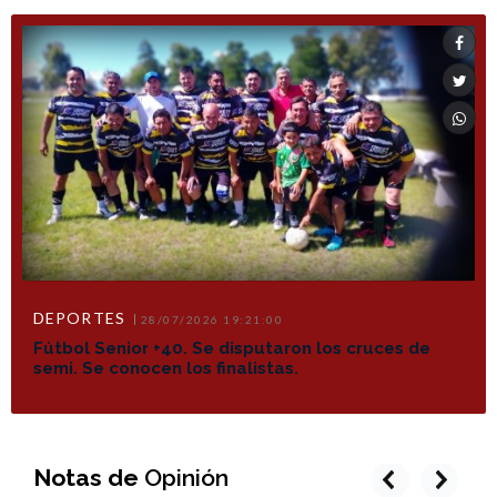
DEPORTES
28/07/2026 19:21:00
Fútbol Senior +40. Se disputaron los cruces de
semi. Se conocen los finalistas.
Notas de
Opinión
prev
next