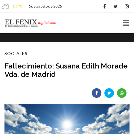
1.5 ºC
6 de agosto de 2026
Tog
nav
SOCIALES
Fallecimiento: Susana Edith Morade
Vda. de Madrid