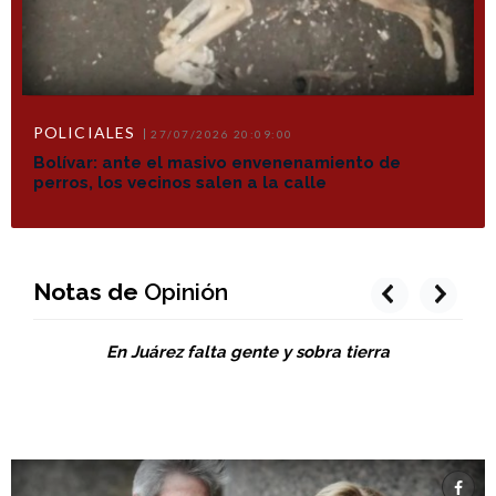
POLICIALES
27/07/2026 20:09:00
Bolívar: ante el masivo envenenamiento de
perros, los vecinos salen a la calle
Notas de
Opinión
prev
next
En Juárez falta gente y sobra tierra