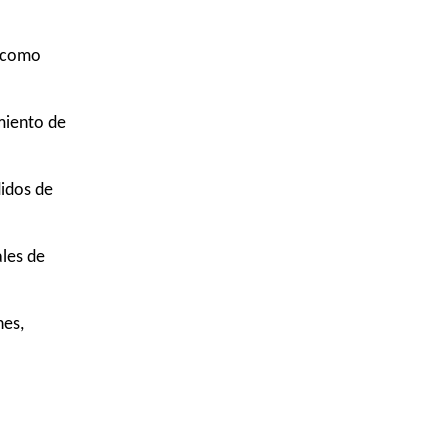
) como
miento de
didos de
les de
nes,