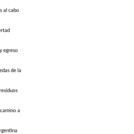
s al cabo
ertad
 y egreso
edas de la
residuos
 camino a
rgentina