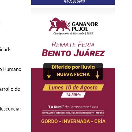
.
idad-
llo Humano
arrollo de
lescencia: