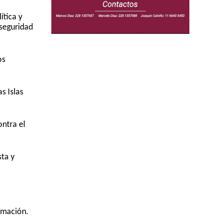
ítica y
 seguridad
os
s Islas
ontra el
sta y
emación.