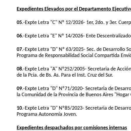
Expedientes Elevados por el Departamento Ejecutiv
05
.-Expte Letra "C" Nº 12/2026- 1er, 2do. y 3er. Cue
06
.-Expte Letra "E" Nº 14/2026- Ente Descentralizado
07
.-Expte Letra "D" Nº 63/2025- Sec. de Desarrollo S
Programa de Responsabilidad Social Compartida Envi
08
.-Expte Letra "A" Nº252/2005- Secretaria de Acció
de la Pcia. de Bs. As. Para el Inst. Cruz del Sur.
09
.-Expte Letra "D" Nº71/2020- Secretaria de Desarro
la Comunidad de la Provincia de Buenos Aires "Hogar 
10
.-Expte Letra "D" Nº85/2023- Secretaria de Desarro
Programa Autonomía Joven.
Expedientes despachados por comisiones internas