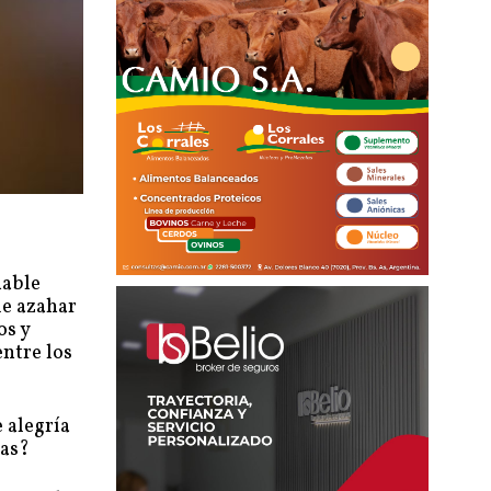
nable
de azahar
os y
entre los
 alegría
das?