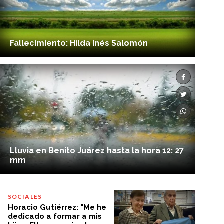
Fallecimiento: Hilda Inés Salomón
Lluvia en Benito Juárez hasta la hora 12: 27
mm
SOCIALES
Horacio Gutiérrez: "Me he
dedicado a formar a mis