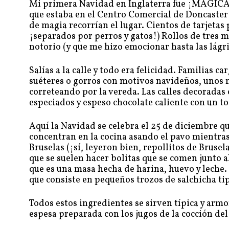
Mi primera Navidad en Inglaterra fue ¡MAGICA! 
que estaba en el Centro Comercial de Doncaster y 
de magia recorrían el lugar. Cientos de tarjetas
¡separados por perros y gatos!) Rollos de tres 
notorio (y que me hizo emocionar hasta las lágr
Salías a la calle y todo era felicidad. Familias 
suéteres o gorros con motivos navideños, unos m
correteando por la vereda. Las calles decoradas c
especiados y espeso chocolate caliente con un t
Aquí la Navidad se celebra el 25 de diciembre q
concentran en la cocina asando el pavo mientras
Bruselas (¡sí, leyeron bien, repollitos de Brusel
que se suelen hacer bolitas que se comen junto 
que es una masa hecha de harina, huevo y leche. 
que consiste en pequeños trozos de salchicha tip
Todos estos ingredientes se sirven típica y arm
espesa preparada con los jugos de la cocción del