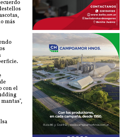
Recuerdo
destellos
ascotas,
 lo más
iendo
os
a
erficie.
e
 de
o con el
Pudding
n mantas",
lsa