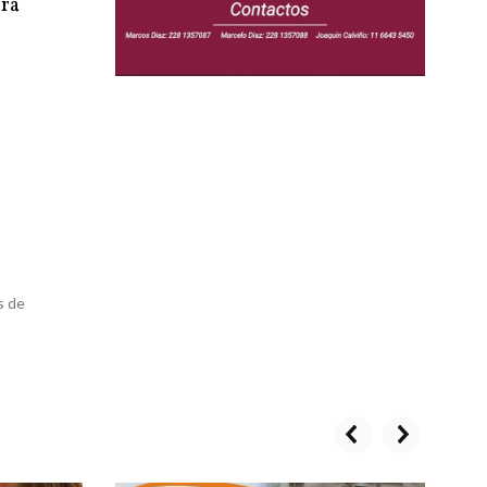
ara
s de
prev
next