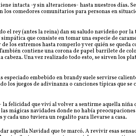
ene intacta -y sin alteraciones- hasta nuestros días. Se
n los comedores comunitarios para personas en situaci
o el rey (antes la reina) dan su saludo navideño por la 
uy simpática que consiste en tomar una especie de caram
ar de los extremos hasta romperlo y ver quién se queda c
. También contiene una corona de papel barrilete de col
a cabeza. Una vez realizado todo esto, se sirven los pla
as especiado embebido en brandy suele servirse calient
do los juegos de adivinanza o canciones típicas que se 
 la felicidad que viví al volver a sentirme aquella niña 
e las mágicas navidades donde no había preocupacione
 y cada uno tuviera un regalito para llevarse a casa.
ecordar aquella Navidad que te marcó. A revivir esas sensa