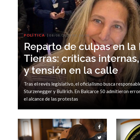
POLÍTICA
08/08/2026 00:36:00
Reparto de culpas en la
Tierras: críticas interna
y tensión en la calle
Tras el revés legislativo, el oficialismo busca responsabl
Sturzenegger y Bullrich. En Balcarce 50 admitieron error
el alcance de las protestas