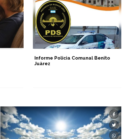
Informe Policìa Comunal Benito
Ho
Juàrez
a 
la
la