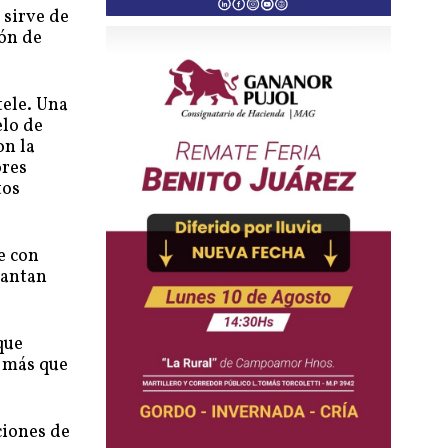
 sirve de
ón de
tele. Una
elo de
on la
ores
tos
e con
cantan
que
s más que
ciones de