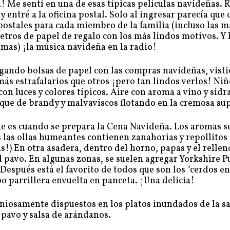
Me sentí en una de esas típicas películas navideñas. 
entré a la oficina postal. Solo al ingresar parecía que 
 postales para cada miembro de la familia (incluso las m
metros de papel de regalo con los más lindos motivos. Y
imas) ¡la música navideña en la radio!
cargando bolsas de papel con las compras navideñas, vist
ás estrafalarios que otros ¡pero tan lindos verlos! Niñ
on luces y colores típicos. Aire con aroma a vino y sidr
oque de brandy y malvaviscos flotando en la cremosa sup
ue es cuando se prepara la Cena Navideña. Los aromas s
 las ollas humeantes contienen zanahorias y repollitos
as!) En otra asadera, dentro del horno, papas y el rellen
al pavo. En algunas zonas, se suelen agregar Yorkshire 
Después está el favorito de todos que son los "cerdos e
o parrillera envuelta en panceta. ¡Una delicia!
oniosamente dispuestos en los platos inundados de la sa
 pavo y salsa de arándanos.