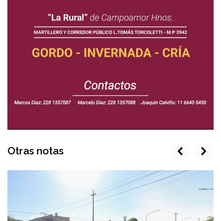
Otras notas
prev
next