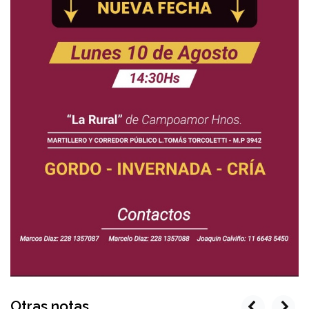
Otras notas
prev
next