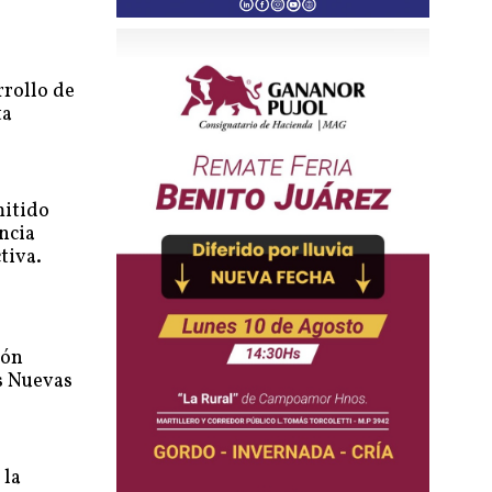
rrollo de
ta
mitido
ncia
tiva.
ión
s Nuevas
 la