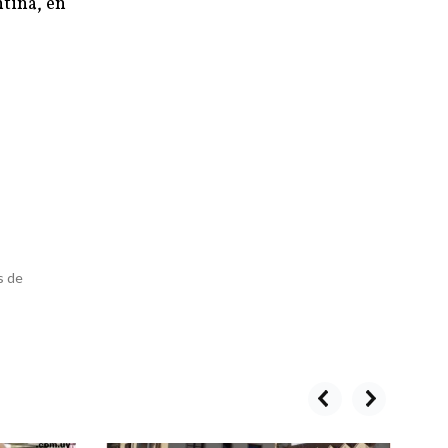
ntina, en
s de
prev
next