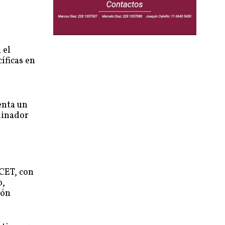
 el
íficas en
enta un
dinador
ICET, con
o,
ión