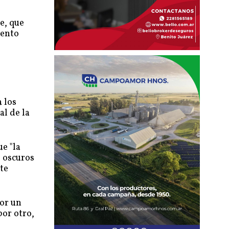
e, que
iento
s
 los
al de la
e "la
s oscuros
te
Por un
por otro,