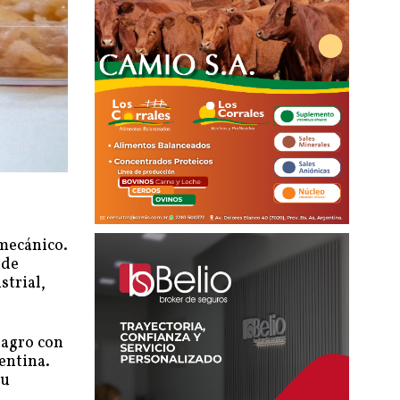
mecánico.
 de
strial,
 agro con
entina.
su