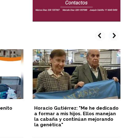
prev
next
enito
Horacio Gutiérrez: "Me he dedicado
In
a formar a mis hijos. Ellos manejan
Ju
la cabaña y continúan mejorando
la genética"