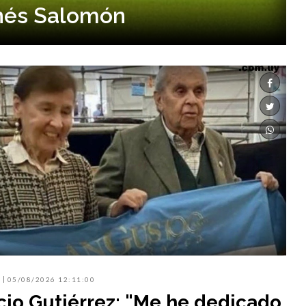
Inés Salomón
05/08/2026 12:11:00
io Gutiérrez: "Me he dedicado