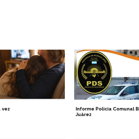
a vez
Informe Policìa Comunal B
Juàrez