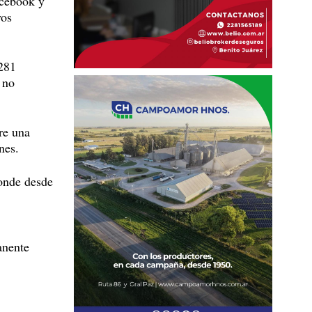
acebook y
vos
2281
 no
re una
nes.
donde desde
anente