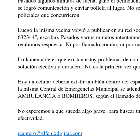
Pasados algunos minutos de lucha, ganó el delincuente
se logró comunicación y enviar policía al lugar. No s
policiales que concurrieron.
Luego la misma vecina volvió a publicar en su red soc
632344", escribió. Pasados varios minutos intentamo
recibimos respuesta. Ni por llamado común, ni por m
Lo lamentable es que existan estoy problemas de com
solución efectiva y duradera. No es la primera vez q
Hoy un celular debería existir también dentro del es
la misma Central de Emergencias Municipal se atiend
AMBULANCIA o BOMBEROS, según el llamado de lo
No esperemos a que suceda algo grave, para buscar u
efectividad.
jcantero@elfenixdigital.com