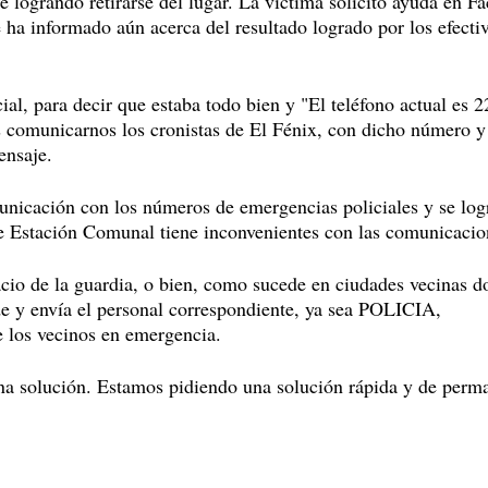
 logrando retirarse del lugar. La víctima solicitó ayuda en F
e ha informado aún acerca del resultado logrado por los efecti
ial, para decir que estaba todo bien y "El teléfono actual es 
s comunicarnos los cronistas de El Fénix, con dicho número y
ensaje.
unicación con los números de emergencias policiales y se log
ue Estación Comunal tiene inconvenientes con las comunicacio
pacio de la guardia, o bien, como sucede en ciudades vecinas 
e y envía el personal correspondiente, ya sea POLICIA,
s vecinos en emergencia.
na solución. Estamos pidiendo una solución rápida y de perm