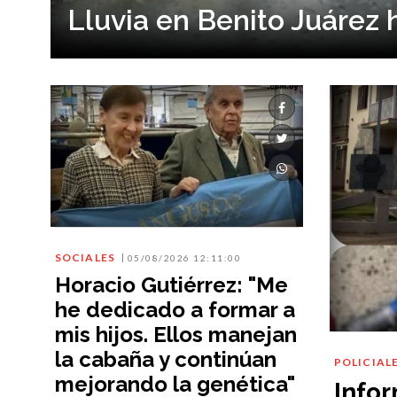
Lluvia en Benito Juárez 
SOCIALES
05/08/2026 12:11:00
Horacio Gutiérrez: "Me
he dedicado a formar a
mis hijos. Ellos manejan
la cabaña y continúan
POLICIAL
mejorando la genética"
Info