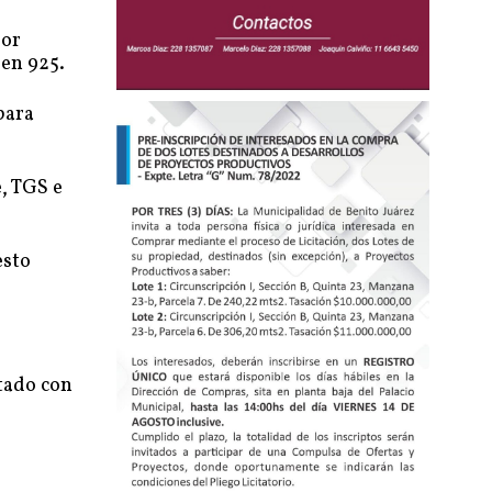
por
 en 925.
para
, TGS e
esto
ntado con