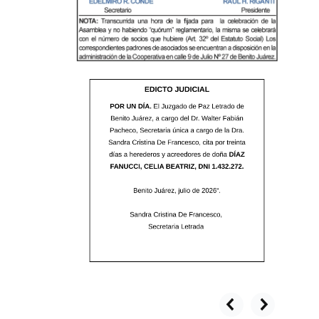
prev
next