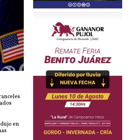
ranceles
cados
adujo en
mas