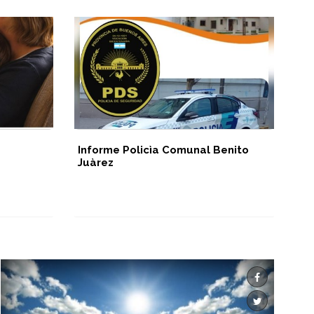
Informe Policìa Comunal Benito
Ho
Juàrez
a 
la
la