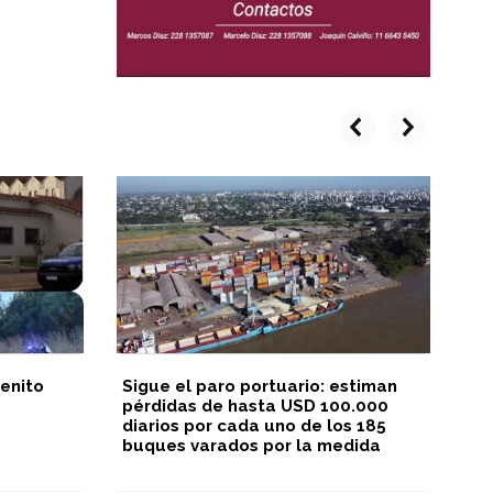
prev
next
enito
Sigue el paro portuario: estiman
Cu
pérdidas de hasta USD 100.000
pr
diarios por cada uno de los 185
mi
buques varados por la medida