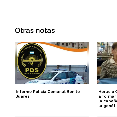
Otras notas
Informe Policìa Comunal Benito
Horacio 
Juàrez
a formar 
la cabañ
la genéti