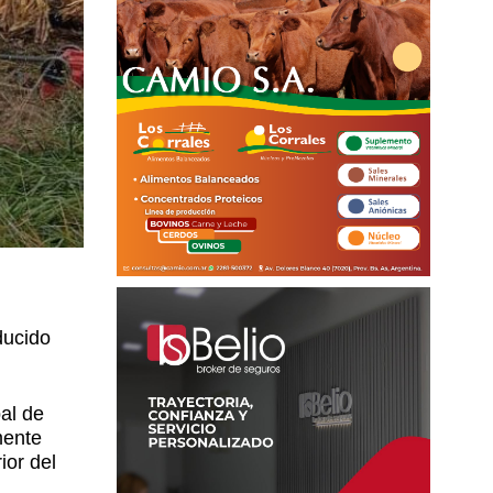
ducido
al de
mente
ior del