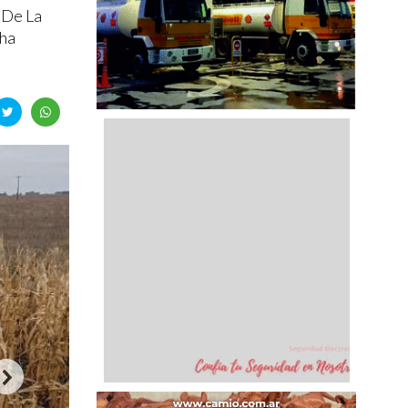
 De La
cha