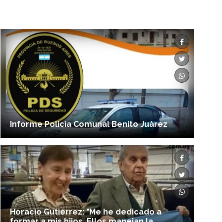
Informe Policìa Comunal Benito Juàrez
Horacio Gutiérrez: "Me he dedicado a
formar a mis hijos. Ellos manejan la