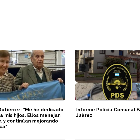
Gutiérrez: "Me he dedicado
Informe Policìa Comunal B
a mis hijos. Ellos manejan
Juàrez
a y continúan mejorando
ca"