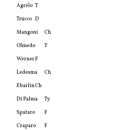
Agrelo
T
Trucco
D
Mangoni
Ch
Olmedo
T
Werner
F
Ledesma
Ch
Ebarlín
Ch
Di Palma
Ty
Spataro
F
Craparo
F