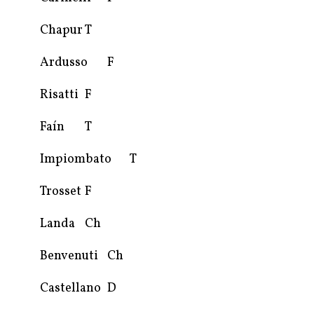
Chapur
T
Ardusso
F
Risatti
F
Faín
T
Impiombato
T
Trosset
F
Landa
Ch
Benvenuti
Ch
Castellano
D