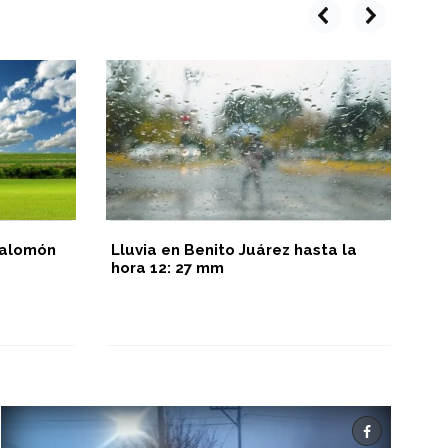
prev
next
 Salomón
Lluvia en Benito Juárez hasta la
La
hora 12: 27 mm