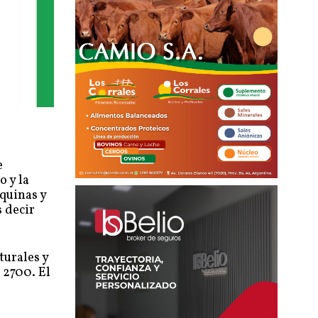
e
o y la
quinas y
s decir
turales y
 2700. El