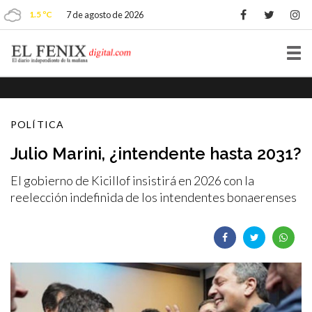
1.5 ºC
7 de agosto de 2026
Tog
nav
POLÍTICA
Julio Marini, ¿intendente hasta 2031?
El gobierno de Kicillof insistirá en 2026 con la
reelección indefinida de los intendentes bonaerenses